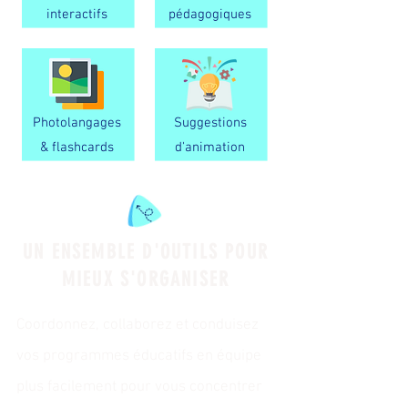
interactifs
pédagogiques
Photolangages
Suggestions
& flashcards
d'animation
UN ENSEMBLE D'OUTILS POUR
MIEUX S'ORGANISER
Coordonnez, collaborez et conduisez
vos programmes éducatifs en équipe
plus facilement pour vous
concentrer