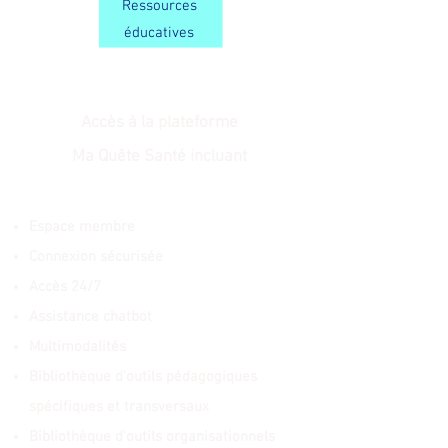
Ressources
éducatives
Accès à la plateforme
Ma Quête Santé incluant
Espace membre
Connexion sécurisée
Accès 24/7
Assistance chatbot
Multimodalités
Bibliothèque d'outils pédagogiques
spécifiques et transversaux
Bibliothèque d'o
utils organisationnels