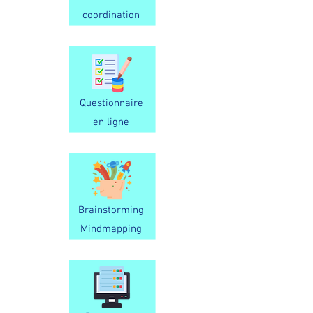
coordination
Questionnaire
en ligne
Brainstorming
Mindmapping