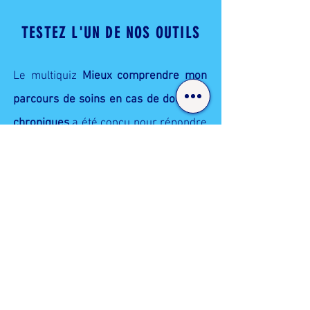
TESTEZ L'UN DE NOS OUTILS
Le multiquiz
Mieux comprendre mon
parcours de soins en cas de douleurs
chroniques
a été conçu pour répondre
à un problème d'inégalité d'accès aux
soins. En effet, seulement 3% des
personnes atteintes de douleurs
chroniques bénéficient d'un suivi dans
un centre spécialisé (CETD).