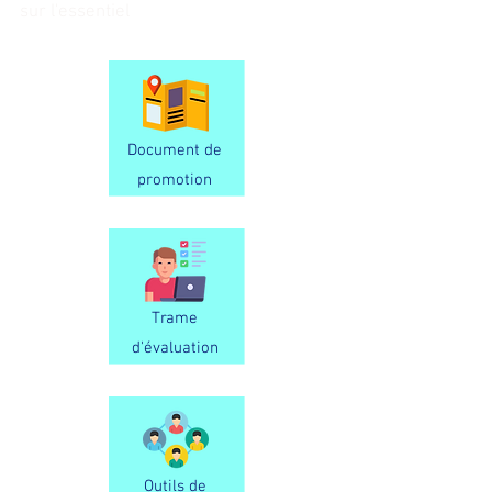
sur l'essentiel
Document de
promotion
Trame
d'évaluation
Outils de