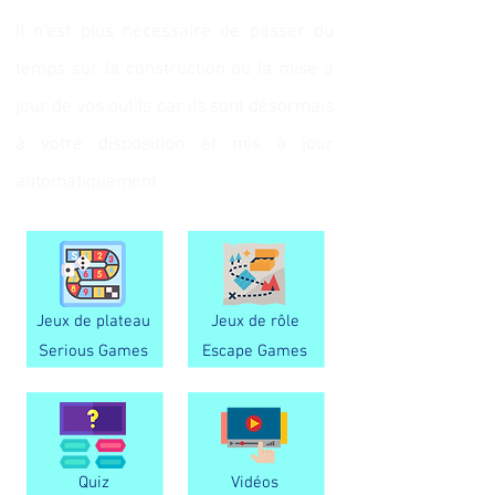
Il n'est plus nécessaire de passer du
temps sur la construction ou la mise à
jour de vos outils car ils sont désormais
à votre disposition et mis à jour
automatiquement
Jeux de plateau
Jeux de rôle
Serious Games
Escape Games
Quiz
Vidéos