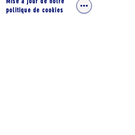
Mise à jour de notre
politique de cookies
Nous nous réservons le droit de modifier
notre politique de cookies à tout moment.
Toute modification sera publiée sur cette
page et prendra effet immédiatement.
Nous vous recommandons de consulter
régulièrement cette page pour vous tenir
informé de nos pratiques en matière de
cookies.
Contactez-nous
Si vous avez des questions ou des