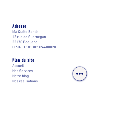
Adresse
Ma Quête Santé
12 rue de Guernegan
22170 Boqueho
EI SIRET :
81307324400028
Plan du site
Accueil
Nos Services
Notre blog
Nos réalisations
Informations
FAQ (en construction)
Notre charte (en construction)
Politique des cookies
Mentions légales